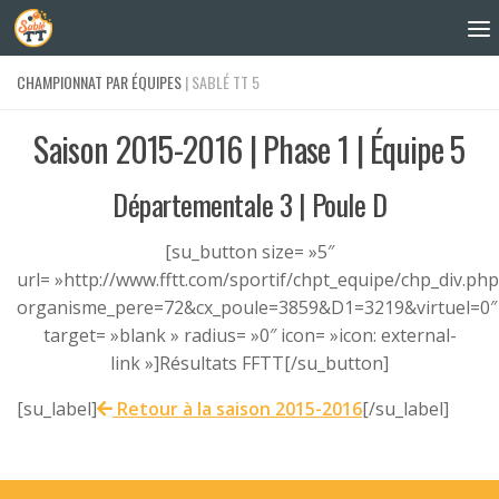
Skip to content
CHAMPIONNAT PAR ÉQUIPES
| SABLÉ TT 5
Saison 2015-2016 | Phase 1 | Équipe 5
Départementale 3 | Poule D
[su_button size= »5″
url= »http://www.fftt.com/sportif/chpt_equipe/chp_div.php
organisme_pere=72&cx_poule=3859&D1=3219&virtuel=0″
target= »blank » radius= »0″ icon= »icon: external-
link »]Résultats FFTT[/su_button]
[su_label]
Retour à la saison 2015-2016
[/su_label]