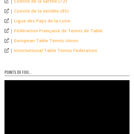
|
Comité de la Sarthe (72)
|
Comité de la Vendée (85)
|
Ligue des Pays de la Loire
|
Fédération Française de Tennis de Table
|
European Table Tennis Union
|
International Table Tennis Federation
POINTS DE FOU…