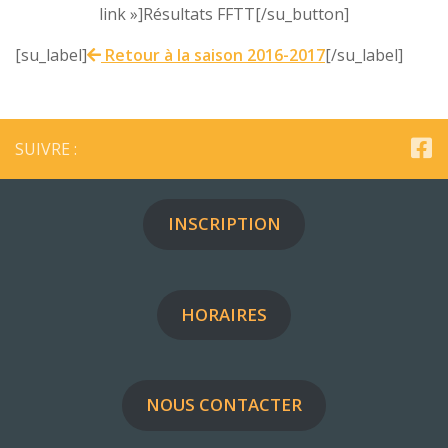
link »]Résultats FFTT[/su_button]
[su_label]
Retour à la saison 2016-2017
[/su_label]
SUIVRE :
INSCRIPTION
HORAIRES
NOUS CONTACTER