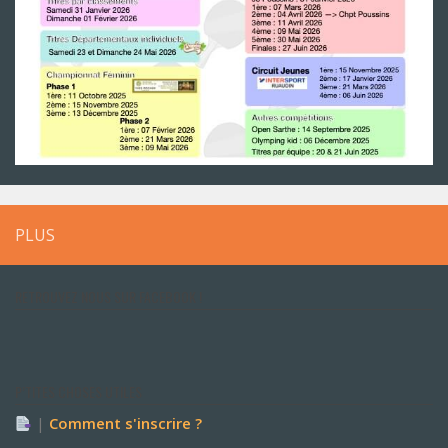
PLUS
RETROUVEZ NOUS SUR FACEBOOK !
P’TITES CHOSES UTILES
|
Comment s'inscrire ?