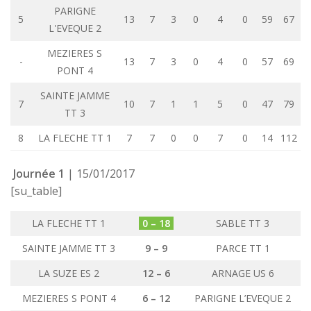
PARIGNE
5
13
7
3
0
4
0
59
67
L'EVEQUE 2
MEZIERES S
-
13
7
3
0
4
0
57
69
PONT 4
SAINTE JAMME
7
10
7
1
1
5
0
47
79
TT 3
8
LA FLECHE TT 1
7
7
0
0
7
0
14
112
Journée 1
| 15/01/2017
[su_table]
LA FLECHE TT 1
0 – 18
SABLE TT 3
SAINTE JAMME TT 3
9 – 9
PARCE TT 1
LA SUZE ES 2
12 – 6
ARNAGE US 6
MEZIERES S PONT 4
6 – 12
PARIGNE L’EVEQUE 2