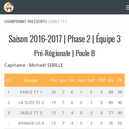
Skip to content
CHAMPIONNAT PAR ÉQUIPES
| SABLÉ TT 1
Saison 2016-2017 | Phase 2 | Équipe 3
Pré-Régionale | Poule B
Capitaine : Michaël SEBILLE
Clt
Equipe
Pts
Jou
Vic
Nul
Def
Ff/P
PG
PP
1
PARCE TT 1
20
7
6
1
0
0
88
38
2
LA SUZE ES 2
19
7
6
0
1
0
86
40
3
SABLE TT 3
15
7
4
0
3
0
77
49
-
ARNAGE US 6
15
7
4
0
3
0
76
50