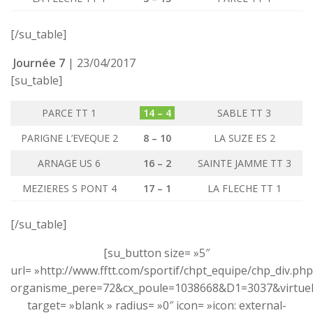
[/su_table]
Journée 7
| 23/04/2017
[su_table]
PARCE TT 1
14 – 4
SABLE TT 3
PARIGNE L’EVEQUE 2
8 – 10
LA SUZE ES 2
ARNAGE US 6
16 – 2
SAINTE JAMME TT 3
MEZIERES S PONT 4
17 – 1
LA FLECHE TT 1
[/su_table]
[su_button size= »5″
url= »http://www.fftt.com/sportif/chpt_equipe/chp_div.php
organisme_pere=72&cx_poule=1038668&D1=3037&virtuel
target= »blank » radius= »0″ icon= »icon: external-