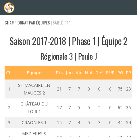
Skip to content
CHAMPIONNAT PAR ÉQUIPES
| SABLÉ TT 1
Saison 2017-2018 | Phase 1 | Équipe 2
Régionale 3 | Poule J
Clt
Equipe
Pts
Jou
Vic
Nul
Def
Ff/P
PG
PP
ST MACAIRE EN
1
21
7
7
0
0
0
75
23
MAUGES 2
CHÂTEAU DU
2
17
7
5
0
2
0
62
36
LOIR 1
3
CRAON ES 1
15
7
4
0
3
0
44
54
MEZIERES S