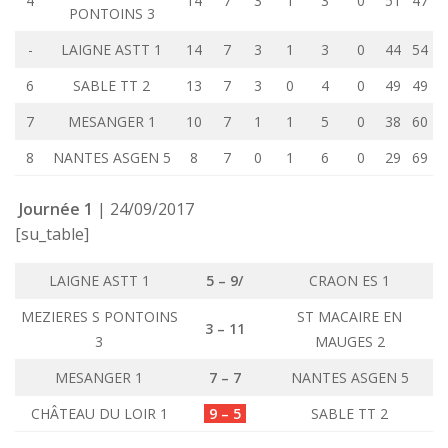
4
14
7
3
1
3
0
51
47
PONTOINS 3
-
LAIGNE ASTT 1
14
7
3
1
3
0
44
54
6
SABLE TT 2
13
7
3
0
4
0
49
49
7
MESANGER 1
10
7
1
1
5
0
38
60
8
NANTES ASGEN 5
8
7
0
1
6
0
29
69
Journée 1
| 24/09/2017
[su_table]
LAIGNE ASTT 1
5 – 9/
CRAON ES 1
MEZIERES S PONTOINS
ST MACAIRE EN
3 – 11
3
MAUGES 2
MESANGER 1
7 – 7
NANTES ASGEN 5
CHÂTEAU DU LOIR 1
9 – 5
SABLE TT 2