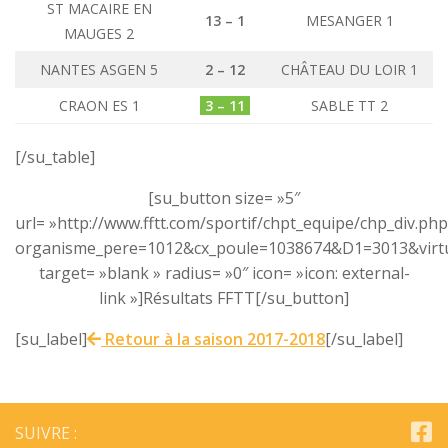
ST MACAIRE EN
13 – 1
MESANGER 1
MAUGES 2
NANTES ASGEN 5
2 – 12
CHÂTEAU DU LOIR 1
CRAON ES 1
3 – 11
SABLE TT 2
[/su_table]
[su_button size= »5″
url= »http://www.fftt.com/sportif/chpt_equipe/chp_div.php
organisme_pere=1012&cx_poule=1038674&D1=3013&virtu
target= »blank » radius= »0″ icon= »icon: external-
link »]Résultats FFTT[/su_button]
[su_label]
Retour à la saison 2017-2018
[/su_label]
SUIVRE :