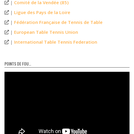
|
Comité de la Vendée (85)
|
Ligue des Pays de la Loire
|
Fédération Française de Tennis de Table
|
European Table Tennis Union
|
International Table Tennis Federation
POINTS DE FOU…