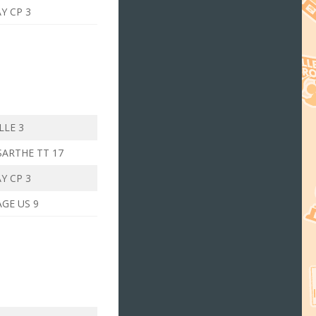
Y CP 3
LLE 3
SARTHE TT 17
Y CP 3
GE US 9