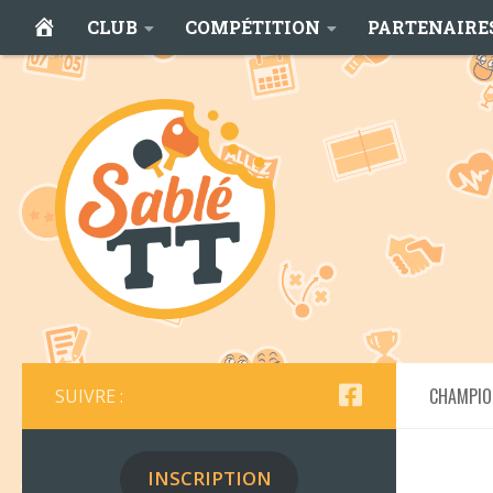
ACCUEIL
CLUB
COMPÉTITION
PARTENAIRE
Skip to content
(ACTUALITÉS)
CHAMPIO
SUIVRE :
INSCRIPTION