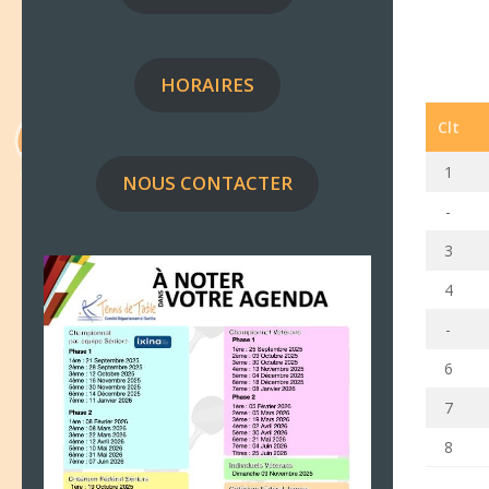
HORAIRES
Clt
1
NOUS CONTACTER
-
3
4
-
6
7
8