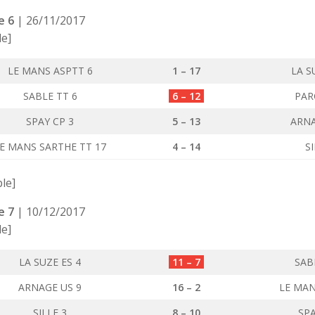
e 6
| 26/11/2017
le]
LE MANS ASPTT 6
1 – 17
LA S
SABLE TT 6
6 – 12
PAR
SPAY CP 3
5 – 13
ARNA
E MANS SARTHE TT 17
4 – 14
SI
ble]
e 7
| 10/12/2017
le]
LA SUZE ES 4
11 – 7
SAB
ARNAGE US 9
16 – 2
LE MAN
SILLE 3
8 – 10
SPA