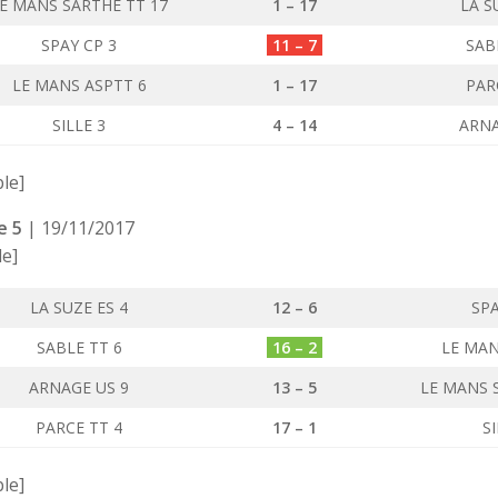
E MANS SARTHE TT 17
1 – 17
LA S
SPAY CP 3
11 – 7
SAB
LE MANS ASPTT 6
1 – 17
PAR
SILLE 3
4 – 14
ARNA
ble]
e 5
| 19/11/2017
le]
LA SUZE ES 4
12 – 6
SPA
SABLE TT 6
16 – 2
LE MAN
ARNAGE US 9
13 – 5
LE MANS 
PARCE TT 4
17 – 1
SI
ble]