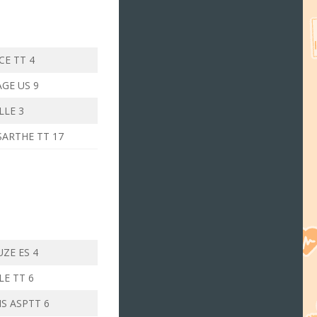
CE TT 4
GE US 9
LLE 3
SARTHE TT 17
UZE ES 4
LE TT 6
S ASPTT 6