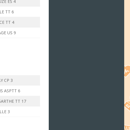
UZE ES 4
LE TT 6
CE TT 4
GE US 9
Y CP 3
S ASPTT 6
SARTHE TT 17
LLE 3