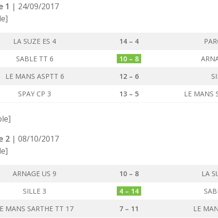
e 1
| 24/09/2017
le]
LA SUZE ES 4
14 – 4
PAR
SABLE TT 6
10 – 8
ARNA
LE MANS ASPTT 6
12 – 6
SI
SPAY CP 3
13 – 5
LE MANS 
ble]
e 2
| 08/10/2017
le]
ARNAGE US 9
10 – 8
LA S
SILLE 3
4 – 14
SAB
E MANS SARTHE TT 17
7 – 11
LE MAN