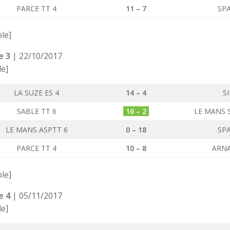
PARCE TT 4
11 – 7
SPA
ble]
e 3
| 22/10/2017
le]
LA SUZE ES 4
14 – 4
SI
SABLE TT 6
16 – 2
LE MANS 
LE MANS ASPTT 6
0 – 18
SPA
PARCE TT 4
10 – 8
ARNA
ble]
e 4
| 05/11/2017
le]