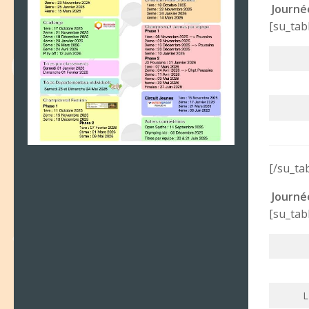
Journé
[su_tab
[/su_ta
Journé
[su_tab
L