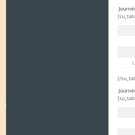
Journé
[su_tab
L
[/su_ta
Journé
[su_tab