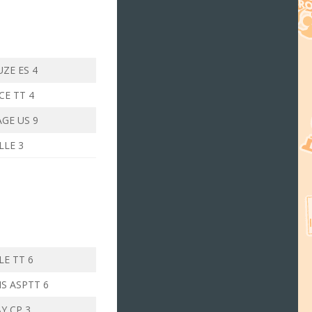
UZE ES 4
CE TT 4
GE US 9
LLE 3
LE TT 6
S ASPTT 6
Y CP 3