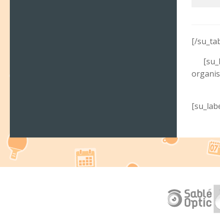
[/su_ta
[su_
organis
[su_labe