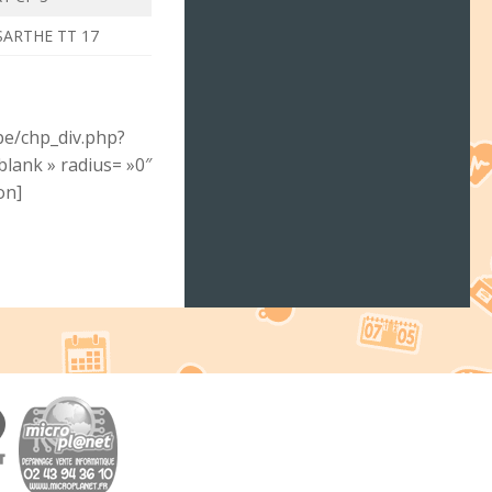
SARTHE TT 17
ipe/chp_div.php?
ank » radius= »0″
on]