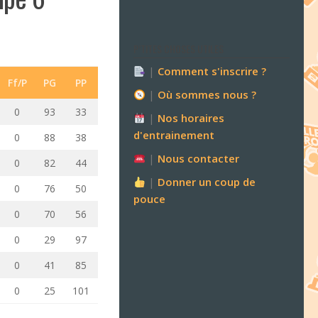
P’TITES CHOSES UTILES
|
Comment s'inscrire ?
Ff/P
PG
PP
|
Où sommes nous ?
0
93
33
|
Nos horaires
d'entrainement
0
88
38
|
Nous contacter
0
82
44
|
Donner un coup de
0
76
50
pouce
0
70
56
0
29
97
0
41
85
0
25
101