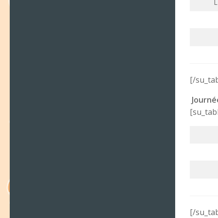
L
[/su_ta
Journé
[su_tab
[/su_ta