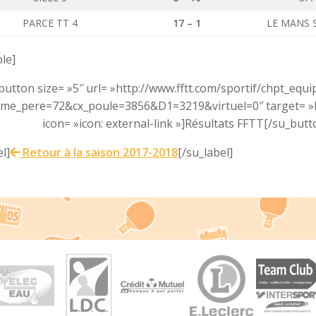
PARCE TT 4
17 – 1
LE MANS 
ble]
button size= »5″ url= »http://www.fftt.com/sportif/chpt_equ
me_pere=72&cx_poule=3856&D1=3219&virtuel=0″ target= »bl
icon= »icon: external-link »]Résultats FFTT[/su_butt
l]
Retour à la saison 2017-2018
[/su_label]