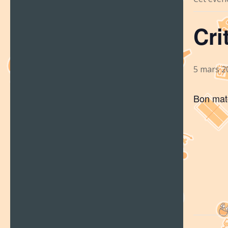
Cri
5 mars 2
Bon matc