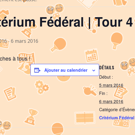
térium Fédéral | Tour 4
016
-
6 mars 2016
hes à tous !
DÉTAILS
Ajouter au calendrier
Début :
5 mars 2016
Fin :
6 mars 2016
Catégorie d’Évène
Critérium Fédéral