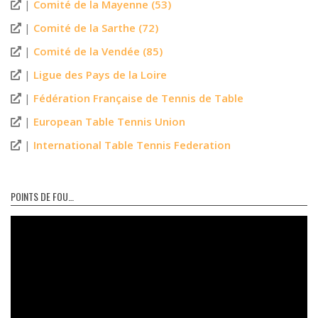
|
Comité de la Mayenne (53)
|
Comité de la Sarthe (72)
|
Comité de la Vendée (85)
|
Ligue des Pays de la Loire
|
Fédération Française de Tennis de Table
|
European Table Tennis Union
|
International Table Tennis Federation
POINTS DE FOU…