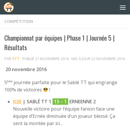
Skip to content
COMPÉTITION
Championnat par équipes | Phase 1 | Journée 5 |
Résultats
PAR
STT
· PUBLIÉ
21 NOVEMBRE 2016
· MIS À JOUR
22 NOVEMBRE 2016
20 novembre 2016
ème
5
journée parfaite pour le Sablé TT qui engrange
100% de victoires
!
R3B
| SABLÉ TT 1
13 – 1
ERNEENNE 2
Nouvelle victoire pour l’équipe fanion face une
équipe d’Ernée diminuée d’un joueur blessé. Ça
sent la montée par ici…