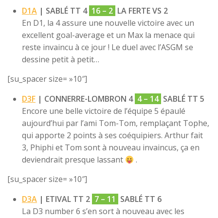
D1A
| SABLÉ TT 4
16 – 2
LA FERTE VS 2
En D1, la 4 assure une nouvelle victoire avec un
excellent goal-average et un Max la menace qui
reste invaincu à ce jour ! Le duel avec l’ASGM se
dessine petit à petit…
[su_spacer size= »10″]
D3F
| CONNERRE-LOMBRON 4
4 – 14
SABLÉ TT 5
Encore une belle victoire de l’équipe 5 épaulé
aujourd’hui par l’ami Tom-Tom, remplaçant Tophe,
qui apporte 2 points à ses coéquipiers. Arthur fait
3, Phiphi et Tom sont à nouveau invaincus, ça en
deviendrait presque lassant
.
[su_spacer size= »10″]
D3A
| ETIVAL TT 2
7 – 11
SABLÉ TT 6
La D3 number 6 s’en sort à nouveau avec les