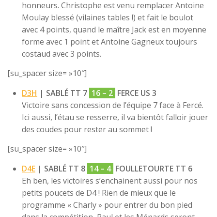
honneurs. Christophe est venu remplacer Antoine
Moulay blessé (vilaines tables !) et fait le boulot
avec 4 points, quand le maître Jack est en moyenne
forme avec 1 point et Antoine Gagneux toujours
costaud avec 3 points.
[su_spacer size= »10″]
D3H
| SABLÉ TT 7
16 – 2
FERCE US 3
Victoire sans concession de l’équipe 7 face à Fercé.
Ici aussi, l’étau se resserre, il va bientôt falloir jouer
des coudes pour rester au sommet !
[su_spacer size= »10″]
D4E
| SABLÉ TT 8
14 – 4
FOULLETOURTE TT 6
Eh ben, les victoires s’enchainent aussi pour nos
petits poucets de D4 ! Rien de mieux que le
programme « Charly » pour entrer du bon pied