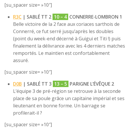
[su_spacer size= »10″]
R3C
| SABLÉ TT 2
10 – 4
CONNERRE-LOMBRON 1
Belle victoire de la 2 face aux coriaces sarthois de
Connerré, ce fut serré jusqu’après les doubles
(point du week-end décerné à Guigui et Titi !) puis
finalement la délivrance avec les 4 derniers matches
remportés. Le maintien est confortablement
assuré.
[su_spacer size= »10″]
D0B
| SABLÉ TT 3
13 – 5
PARIGNE L’ÉVÊQUE 2
L’équipe 3 de pré-région se retrouve à la seconde
place de sa poule grâce un capitaine impérial et ses
lieutenant en bonne forme. Un barrage se
profilerait-il ?
[su_spacer size= »10″]