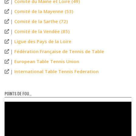
|
Comité du Maine et Loire (49)
|
Comité de la Mayenne (53)
|
Comité de la Sarthe (72)
|
Comité de la Vendée (85)
|
Ligue des Pays de la Loire
|
Fédération Française de Tennis de Table
|
European Table Tennis Union
|
International Table Tennis Federation
POINTS DE FOU…