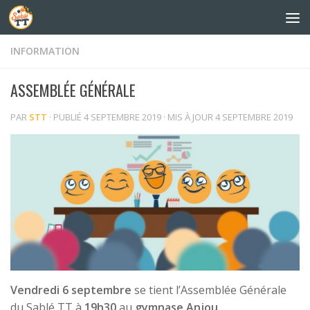
Skip to content
INFORMATION
ASSEMBLÉE GÉNÉRALE
PAR
STT
· PUBLIÉ
4 SEPTEMBRE 2019
· MIS À JOUR
4 SEPTEMBRE 2019
Vendredi 6 septembre
se tient l’Assemblée Générale
du Sablé TT à
19h30
au
gymnase Anjou
.