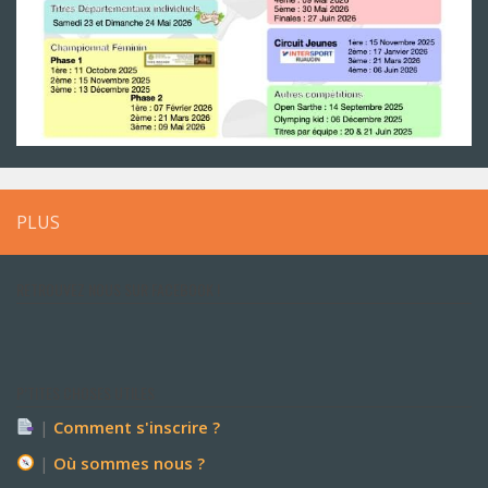
PLUS
RETROUVEZ NOUS SUR FACEBOOK !
P’TITES CHOSES UTILES
|
Comment s'inscrire ?
|
Où sommes nous ?