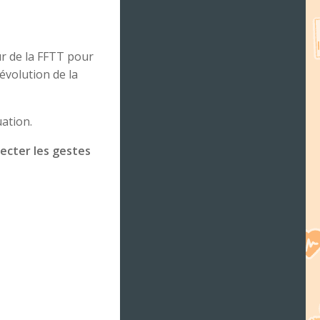
ur de la FFTT pour
’évolution de la
ation.
pecter les gestes