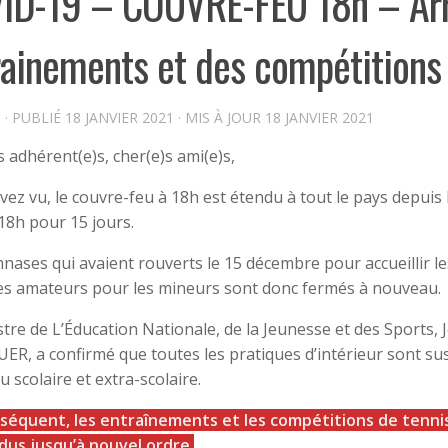
ID-19 – COUVRE-FEU 18h – Arr
rainements et des compétitions
T
· PUBLIÉ
18 JANVIER 2021
· MIS À JOUR
18 JANVIER 2021
s adhérent(e)s, cher(e)s ami(e)s,
avez vu, le couvre-feu à 18h est étendu à tout le pays depuis
 18h pour 15 jours.
nases qui avaient rouverts le 15 décembre pour accueillir les
es amateurs pour les mineurs sont donc fermés à nouveau.
stre de L’Éducation Nationale, de la Jeunesse et des Sports,
R, a confirmé que toutes les pratiques d’intérieur sont 
u scolaire et extra-scolaire.
séquent, les entraînements et les compétitions de tenni
us jusqu’à nouvel ordre.