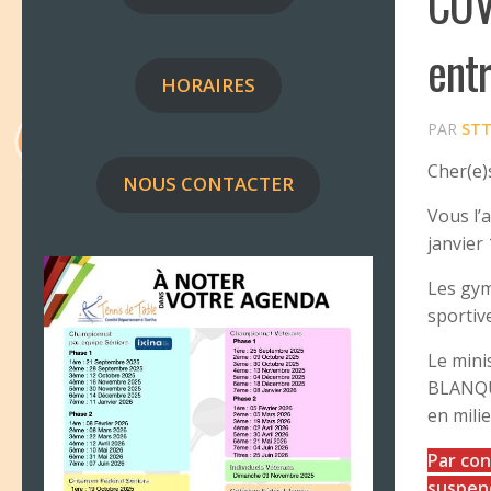
COV
ent
HORAIRES
PAR
ST
Cher(e)
NOUS CONTACTER
Vous l’
janvier
Les gym
sportiv
Le mini
BLANQUE
en milie
Par con
suspend