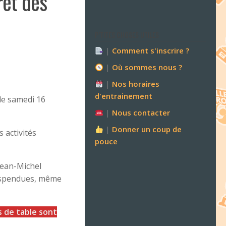
êt des
P’TITES CHOSES UTILES
|
Comment s'inscrire ?
|
Où sommes nous ?
|
Nos horaires
d'entrainement
 le samedi 16
|
Nous contacter
|
Donner un coup de
 activités
pouce
 Jean-Michel
suspendues, même
s de table sont