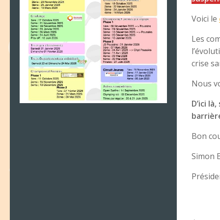
Voici le
Les com
l’évolu
crise sa
Nous vo
D’ici l
barrièr
Bon cou
Simon 
Préside