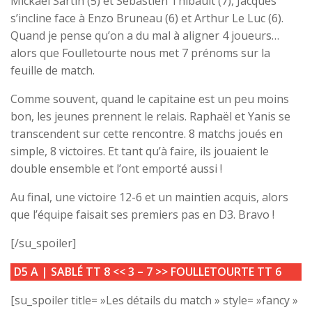
Mickaël Sartin (5) et Sébastien Thibault (7), Jacques
s’incline face à Enzo Bruneau (6) et Arthur Le Luc (6).
Quand je pense qu’on a du mal à aligner 4 joueurs…
alors que Foulletourte nous met 7 prénoms sur la
feuille de match.
Comme souvent, quand le capitaine est un peu moins
bon, les jeunes prennent le relais. Raphaël et Yanis se
transcendent sur cette rencontre. 8 matchs joués en
simple, 8 victoires. Et tant qu’à faire, ils jouaient le
double ensemble et l’ont emporté aussi !
Au final, une victoire 12-6 et un maintien acquis, alors
que l’équipe faisait ses premiers pas en D3. Bravo !
[/su_spoiler]
D5 A |
SABLÉ TT 8
<< 3
– 7
>>
FOULLETOURTE TT 6
[su_spoiler title= »Les détails du match » style= »fancy »