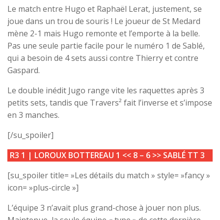
Le match entre Hugo et Raphaël Lerat, justement, se
joue dans un trou de souris ! Le joueur de St Medard
mène 2-1 mais Hugo remonte et l’emporte à la belle.
Pas une seule partie facile pour le numéro 1 de Sablé,
qui a besoin de 4 sets aussi contre Thierry et contre
Gaspard.
Le double inédit Jugo range vite les raquettes après 3
petits sets, tandis que Travers² fait l’inverse et s’impose
en 3 manches.
[/su_spoiler]
R3 1 |
LOROUX BOTTEREAU 1
<<
8 – 6
>>
SABLÉ TT 3
[su_spoiler title= »Les détails du match » style= »fancy »
icon= »plus-circle »]
L’équipe 3 n’avait plus grand-chose à jouer non plus.