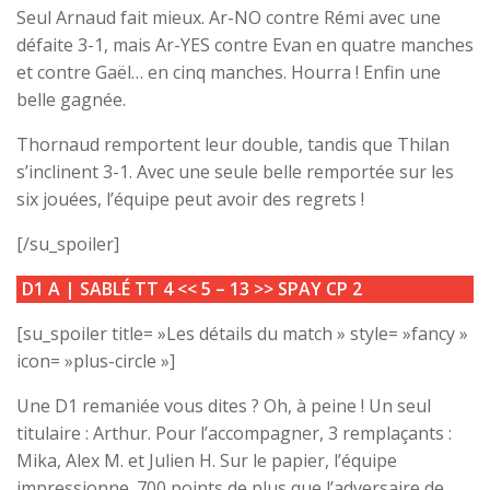
Seul Arnaud fait mieux. Ar-NO contre Rémi avec une
défaite 3-1, mais Ar-YES contre Evan en quatre manches
et contre Gaël… en cinq manches. Hourra ! Enfin une
belle gagnée.
Thornaud remportent leur double, tandis que Thilan
s’inclinent 3-1. Avec une seule belle remportée sur les
six jouées, l’équipe peut avoir des regrets !
[/su_spoiler]
D1 A |
SABLÉ TT 4
<<
5 – 13
>>
SPAY CP 2
[su_spoiler title= »Les détails du match » style= »fancy »
icon= »plus-circle »]
Une D1 remaniée vous dites ? Oh, à peine ! Un seul
titulaire : Arthur. Pour l’accompagner, 3 remplaçants :
Mika, Alex M. et Julien H. Sur le papier, l’équipe
impressionne. 700 points de plus que l’adversaire de