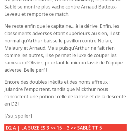
Sablé se montre plus vache contre Arnaud Batteux-
Leveau et remporte ce match.
Ne reste enfin que le capitaine… à la dérive. Enfin, les
classements adverses étant supérieurs au sien, il est
normal qu’Arthur baisse le pavillon contre Nolan,
Malaury et Arnaud. Mais puisqu’Arthur ne fait rien
comme les autres, il se permet le luxe de couper les
rameaux d’Olivier, pourtant le mieux classé de l’équipe
adverse. Belle perf !
Encore des doubles inédits et des noms affreux :
Julandre l’emportent, tandis que Mickthur nous
concoctent une potion : celle de la lose et de la descente
en D2 !
[/su_spoiler]
D2 A |
LA SUZE ES 3
<<
15 – 3
>>
SABLÉ TT 5