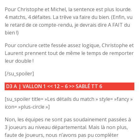
Pour Christophe et Michel, la sentence est plus lourde.
4 matchs, 4 défaites. La trêve va faire du bien. (Enfin, vu
le retard de ce compte-rendu, je devrais dire A FAIT du
bien !)
Pour conclure cette fessée assez logique, Christophe et
Laurent prennent tout de même le temps de remporter
leur double !
[/su_spoiler]
D3 A |
VALLON 1
<< 12
– 6
>>
SABLÉ TT 6
[su_spoiler title= »Les détails du match » style= »fancy »
icon= »plus-circle »]
Non, les équipes ne sont pas soudainement passées à
3 joueurs au niveau départemental. Mais là non plus,
faute de joueurs, nous n’avons pas pu compléter