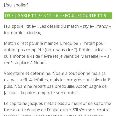
[/su_spoiler]
D3 E |
SABLÉ TT 7
<< 12
– 6
>>
FOULLETOURTE TT 5
[su_spoiler title= »Les détails du match » style= »fancy »
icon= »plus-circle »]
Match direct pour le maintien, l’équipe 7 n’était pour
autant pas complète (non, sans rire ?). Robin – a.k.a « je
suis monté à 41 de fièvre (et je viens de Marseille) » – a
cédé sa place à Noam.
Volontaire et déterminé, Noam a tout donné mais ça
n’a pas suffi. 4 défaites, mais les progrès sont bien là. Et
puis, Noam ne repart pas bredouille. Accompagné de
Jacques, la paire remporte son double !
Le capitaine Jacques n’était pas au meilleur de sa forme
face à cette équipe de Foulletourte. S’il s’en sort contre