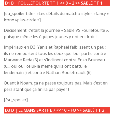
D1 B |
FOULLETOURTE TT 1
<<
8 – 2
>>
SABLÉ TT 1
[su_spoiler title= »Les détails du match » style= »fancy »
icon= »plus-circle »]
Décidément, c’était la journée « Sablé VS Foulletourte »,
puisque même les équipes jeunes y ont eu droit !
Impériaux en D3, Yanis et Raphaël faiblissent un peu :
ils ne remportent tous les deux que leur partie contre
Marwane Reda (5) et s’inclinent contre Enzo Bruneau
(6… oui oui, celui-là même qu’ils ont battu le
lendemain !) et contre Nathan Bouletreault (6).
Quant à Noam, ça ne passe toujours pas. Mais c’est en
persistant que ça finira par payer !
[/su_spoiler]
D3 D |
LE MANS SARTHE 7
<<
10 – FO
>>
SABLÉ TT 2