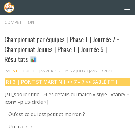
Skip to content
COMPÉTITION
Championnat par équipes | Phase 1 | Journée 7 +
Championnat Jeunes | Phase 1 | Journée 5 |
Résultats
PAR
STT
· PUBLIÉ
3 JANVIER 2023
· MIS À JOUR
3 JANVIER 2023
R1 3 |
PONT ST MARTIN
1
<< 7 – 7 >>
SABLÉ TT
1
[su_spoiler title= »Les détails du match » style= »fancy »
icon= »plus-circle »]
– Qu’est-ce qui est petit et marron ?
– Un marron