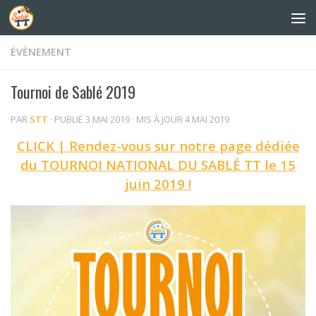
Skip to content
ÉVÈNEMENT
Tournoi de Sablé 2019
PAR
STT
· PUBLIÉ
3 MAI 2019
· MIS À JOUR
4 MAI 2019
CLICK | Rendez-vous sur notre page dédiée
du TOURNOI NATIONAL DU SABLÉ TT le 15
juin 2019 !