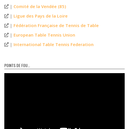
|
Comité de la Vendée (85)
|
Ligue des Pays de la Loire
|
Fédération Française de Tennis de Table
|
European Table Tennis Union
|
International Table Tennis Federation
POINTS DE FOU…