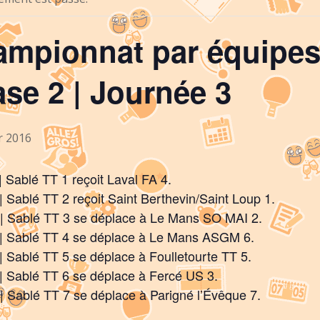
mpionnat par équipes
se 2 | Journée 3
r 2016
 Sablé TT 1 reçoit Laval FA 4.
 Sablé TT 2 reçoit Saint Berthevin/Saint Loup 1.
| Sablé TT 3 se déplace à Le Mans SO MAI 2.
| Sablé TT 4 se déplace à Le Mans ASGM 6.
 Sablé TT 5 se déplace à Foulletourte TT 5.
| Sablé TT 6 se déplace à Fercé US 3.
 Sablé TT 7 se déplace à Parigné l’Évêque 7.