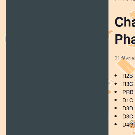
Cha
Pha
21 févrie
R2B |
R3C |
PRB 
D1C 
D3D |
D3C 
D4G |