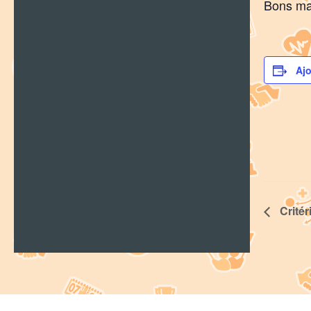
Bons mat
Ajo
Critér