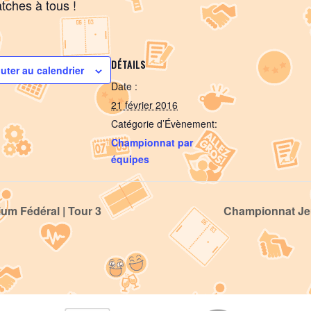
ches à tous !
DÉTAILS
uter au calendrier
Date :
21 février 2016
Catégorie d’Évènement:
Championnat par
équipes
ium Fédéral | Tour 3
Championnat Je