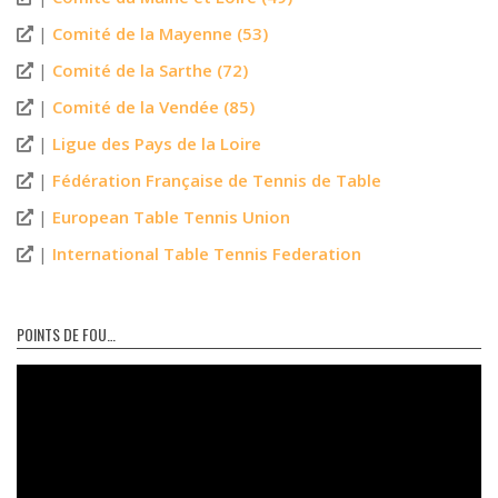
|
Comité de la Mayenne (53)
|
Comité de la Sarthe (72)
|
Comité de la Vendée (85)
|
Ligue des Pays de la Loire
|
Fédération Française de Tennis de Table
|
European Table Tennis Union
|
International Table Tennis Federation
POINTS DE FOU…