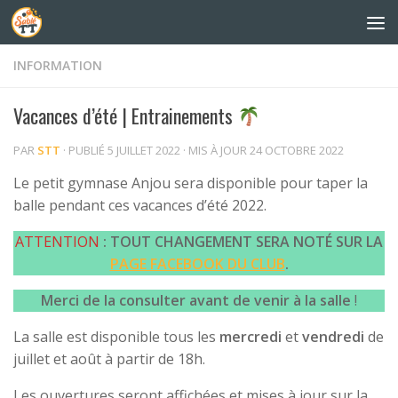
Skip to content
INFORMATION
Vacances d’été | Entrainements
PAR
STT
· PUBLIÉ
5 JUILLET 2022
· MIS À JOUR
24 OCTOBRE 2022
Le petit gymnase Anjou sera disponible pour taper la
balle pendant ces vacances d’été 2022.
ATTENTION
: TOUT CHANGEMENT SERA NOTÉ SUR LA
PAGE FACEBOOK DU CLUB
.
Merci de la consulter avant de venir à la salle
!
La salle est disponible tous les
mercredi
et
vendredi
de
juillet et août à partir de 18h.
Les ouvertures seront affichées et mises à jour sur la